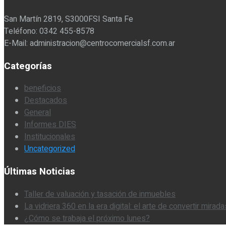
San Martín 2819, S3000FSI Santa Fe
Teléfono: 0342 455-8578
E-Mail: administracion@centrocomercialsf.com.ar
Categorías
beneficios
Destacados
General
Informes DIES
Institucionales
Uncategorized
Últimas Noticias
Taller de valuación y tasación de inmuebles
La vidriera 360 en la era digital: el arte de convertir mirad
¿Cómo se trabaja el próximo lunes?