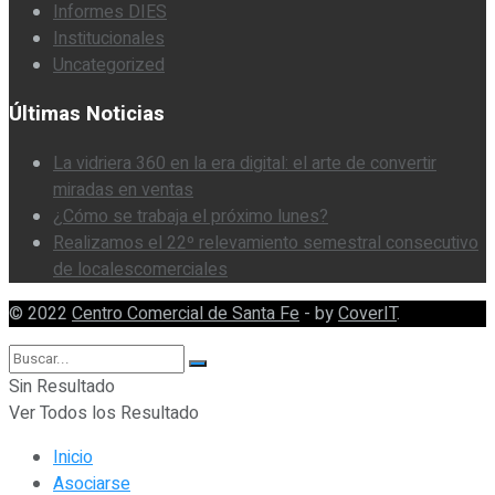
Informes DIES
Institucionales
Uncategorized
Últimas Noticias
La vidriera 360 en la era digital: el arte de convertir
miradas en ventas
¿Cómo se trabaja el próximo lunes?
Realizamos el 22º relevamiento semestral consecutivo
de localescomerciales
© 2022
Centro Comercial de Santa Fe
- by
CoverIT
.
Sin Resultado
Ver Todos los Resultado
Inicio
Asociarse